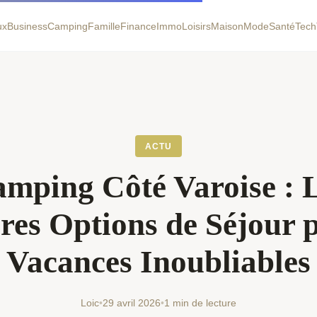
ux
Business
Camping
Famille
Finance
Immo
Loisirs
Maison
Mode
Santé
Tech
ACTU
mping Côté Varoise : 
res Options de Séjour 
Vacances Inoubliables
Loic
•
29 avril 2026
•
1 min de lecture