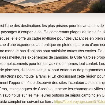
st l'une des destinations les plus prisées pour les amateurs d
paysages à couper le souffle comprenant plages de sable fin, fo
resques, elle offre un cadre idyllique pour des vacances en plein 
rche d'une expérience authentique en pleine nature ou d'une e
 ne manque pas d'options pour satisfaire toutes vos envies. Pou
ter des meilleures expériences de camping, la Côte Varoise prop
des emplacements pour tentes, aux mobil-homes tout confort. Le
de piscines, d'espaces de jeux pour enfants et de programmes d'
stractions pour toute la famille. En choisissant cette région pour
ent l'opportunité de découvrir des sites incontournables tels q
-Cros, les calanques de Cassis ou encore les charmantes villes 
n savoir plus sur les meilleures options de séjour camping en C
uide complet en suivant ce lien :
https://tibet-voyage.com/570/le