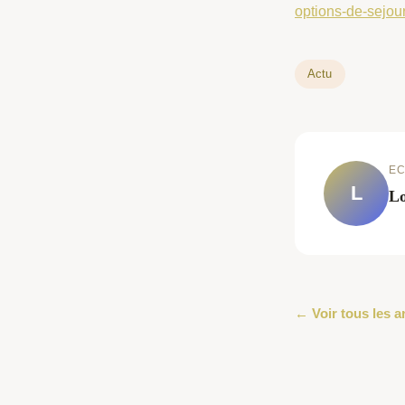
options-de-sejou
Actu
EC
L
Lo
← Voir tous les a